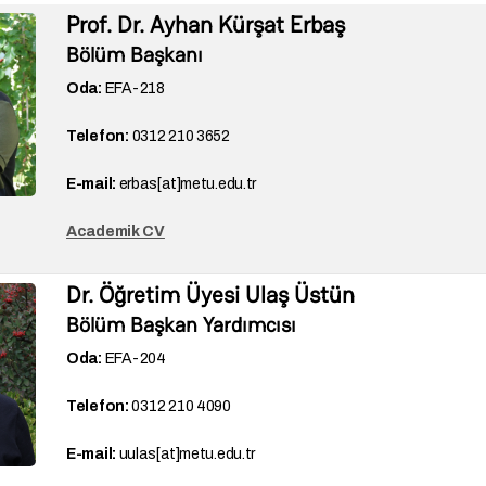
Prof. Dr. Ayhan Kürşat Erbaş
Bölüm Başkanı
Oda:
EFA-218
Telefon:
0312 210 3652
E-mail:
erbas[at]metu.edu.tr
Academik CV
Dr. Öğretim Üyesi Ulaş Üstün
Bölüm Başkan Yardımcısı
Oda:
EFA-204
Telefon:
0312 210 4090
E-mail:
uulas[at]metu.edu.tr