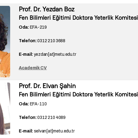
Prof. Dr. Yezdan Boz
Fen Bilimleri Eğitimi Doktora Yeterlik Komites
Oda:
EFA-
219
Telefon:
0312 210 3688
E-mail:
yezdan[at]metu.edu.tr
Academik CV
Prof. Dr. Elvan Şahin
Fen Bilimleri Eğitimi Doktora Yeterlik Komites
Oda:
EFA-110
Telefon:
0312 210 4089
E-mail:
selvan[at]metu.edu.tr