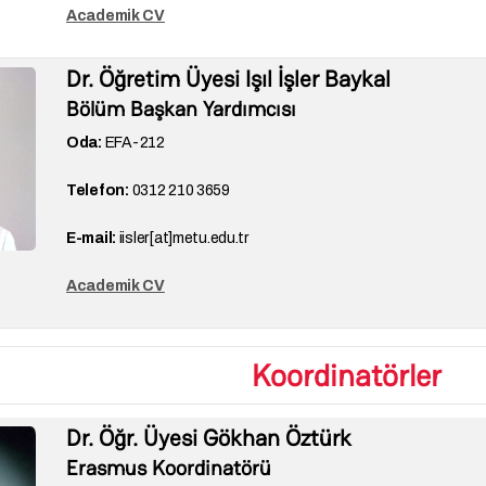
Academik CV
Dr. Öğretim Üyesi Işıl İşler Baykal
Bölüm Başkan Yardımcısı
Oda:
EFA-212
Telefon:
0312 210 3659
E-mail:
iisler[at]metu.edu.tr
Academik CV
Koordinatörler
Dr. Öğr. Üyesi Gökhan Öztürk
Erasmus Koordinatörü