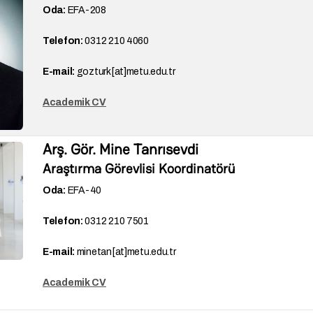
Oda:
EFA-
208
Telefon:
0312 210 4060
E-mail:
gozturk[at]metu.edu.tr
Academik CV
Arş. Gör. Mine Tanrısevdi
Araştırma Görevlisi Koordinatörü
Oda:
EFA-40
Telefon:
0312 210 7501
E-mail:
minetan[at]metu.edu.tr
Academik CV