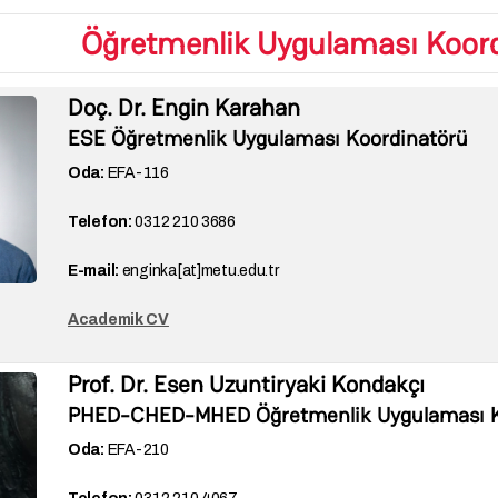
Öğretmenlik Uygulaması Koord
Doç. Dr. Engin Karahan
ESE Öğretmenlik Uygulaması Koordinatörü
Oda:
EFA-116
Telefon:
0312 210 3686
E-mail:
enginka[at]metu.edu.tr
Academik CV
Prof. Dr. Esen Uzuntiryaki Kondakçı
PHED-CHED-MHED Öğretmenlik Uygulaması K
Oda:
EFA-
210