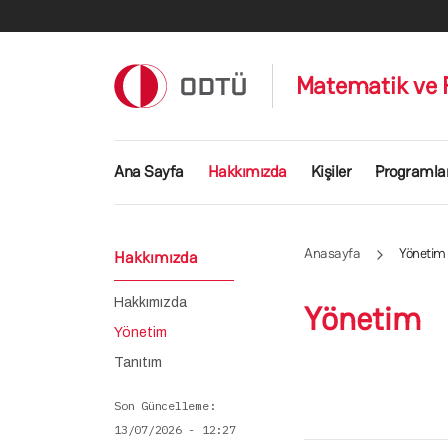
Ana içeriğe atla
Matematik ve F
Ana gezinti menüsü
Ana Sayfa
Hakkımızda
Kişiler
Programla
Anasayfa
Yönetim
Hakkımızda
Hakkımızda
Yönetim
Yönetim
Tanıtım
Son Güncelleme
13/07/2026 - 12:27