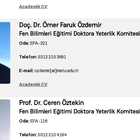
Academik CV
Doç. Dr. Ömer Faruk Özdemir
Fen Bilimleri Eğitimi Doktora Yeterlik Komites
Oda:
EFA-221
Telefon:
0312 210 3691
E-mail:
ozdemir[at]metu.edu.tr
Academik CV
Prof. Dr. Ceren Öztekin
Fen Bilimleri Eğitimi Doktora Yeterlik Komites
Oda:
EFA-
116
Telefon:
0312 210 4194