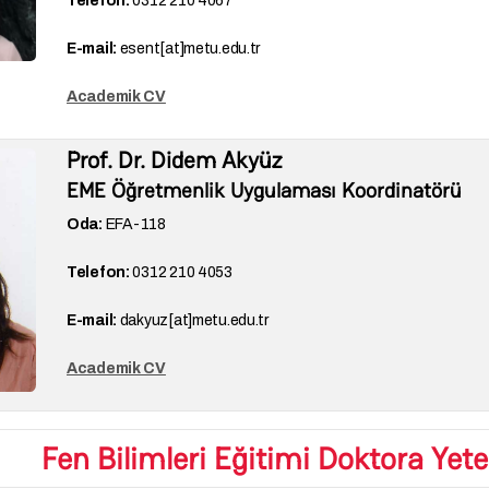
Telefon:
0312 210 4067
E-mail:
esent[at]metu.edu.tr
Academik CV
Prof. Dr. Didem Akyüz
EME Öğretmenlik Uygulaması Koordinatörü
Oda:
EFA-
118
Telefon:
0312 210 4053
E-mail:
dakyuz[at]metu.edu.tr
Academik CV
Fen Bilimleri Eğitimi Doktora Yete